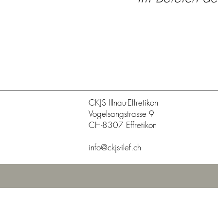
CKJS Illnau-Effretikon
Vogelsangstrasse 9
CH-8307 Effretikon
info@ckjs-ilef.ch