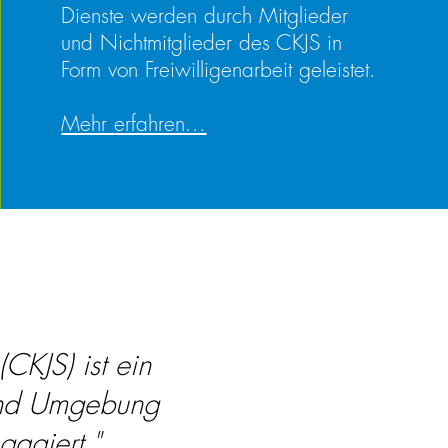
Dienste werden durch Mitglieder
und Nichtmitglieder des CKJS in
Form von Freiwilligenarbeit geleistet.
Mehr erfahren...
(CKJS) ist ein
n und Umgebung
gagiert."