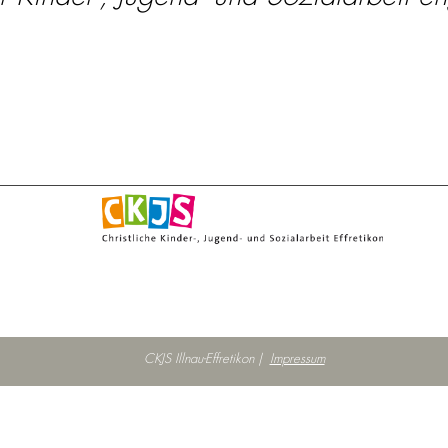
CKJS Illnau-Effretikon |
Impressum