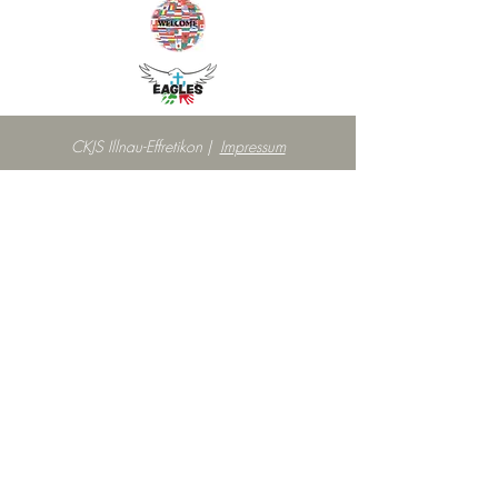
CKJS Illnau-Effretikon |
Impressum