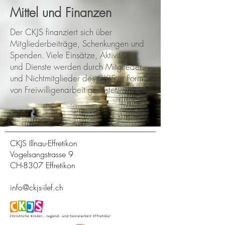
Mittel und Finanzen
Der CKJS finanziert sich über
Mitgliederbeiträge, Schenkungen und
Spenden. Viele Einsätze, Aktivitäten
und Dienste werden durch Mitglieder
und Nichtmitglieder des CKJS in Form
von Freiwilligenarbeit geleistet.
CKJS Illnau-Effretikon
Vogelsangstrasse 9
CH-8307 Effretikon
info@ckjs-ilef.ch